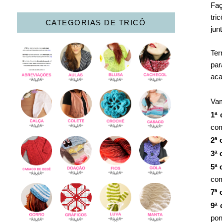
Faç
tri
CATEGORIAS DE TRICÔ
jun
Ter
par
aca
Va
1ª 
com
2ª 
3ª 
5ª 
com
7ª 
9ª 
pon