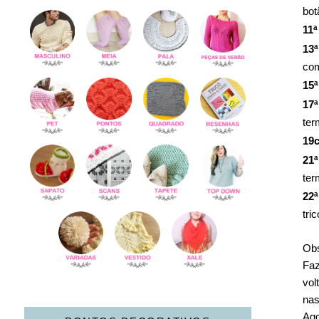
bot
11ª
13ª
com
15ª
17ª
ter
19c
21ª
ter
22ª
tri
Obs
Faz
vol
nas
Ago