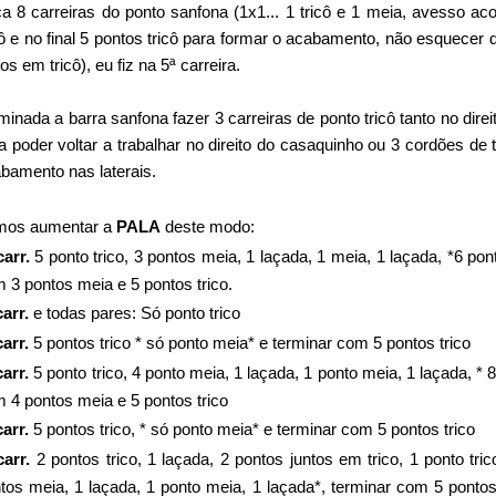
a 8 carreiras do ponto sanfona (1x1... 1 tricô e 1 meia, avesso aco
cô e no final 5 pontos tricô para formar o acabamento, não esquecer d
tos em tricô), eu fiz na 5ª carreira.
minada a barra sanfona fazer 3 carreiras de ponto tricô tanto no dir
a poder voltar a trabalhar no direito do casaquinho ou 3 cordões de
bamento nas laterais.
mos aumentar a
PALA
deste modo:
carr.
5 ponto trico, 3 pontos meia, 1 laçada, 1 meia, 1 laçada, *6 pon
 3 pontos meia e 5 pontos trico.
carr.
e todas pares: Só ponto trico
carr.
5 pontos trico * só ponto meia* e terminar com 5 pontos trico
carr.
5 ponto trico, 4 ponto meia, 1 laçada, 1 ponto meia, 1 laçada, *
 4 pontos meia e 5 pontos trico
carr.
5 pontos trico, * só ponto meia* e terminar com 5 pontos trico
carr.
2 pontos trico, 1 laçada, 2 pontos juntos em trico, 1 ponto tri
tos meia, 1 laçada, 1 ponto meia, 1 laçada*, terminar com 5 pontos 