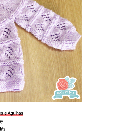
es e Agulhas
ay
lás