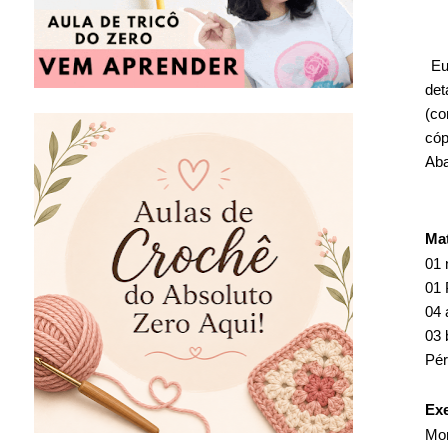
Eu 
det
(co
cóp
Aba
Mat
01 
01 
04 
03 
Pér
Ex
Mon