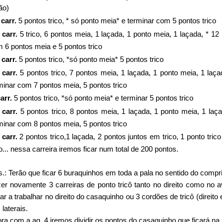
ão)
 carr.
5 pontos trico, * só ponto meia* e terminar com 5 pontos trico
 carr.
5 trico, 6 pontos meia, 1 laçada, 1 ponto meia, 1 laçada, * 12
 6 pontos meia e 5 pontos trico
 carr.
5 pontos trico, *só ponto meia* 5 pontos trico
 carr.
5 pontos trico, 7 pontos meia, 1 laçada, 1 ponto meia, 1 laç
minar com 7 pontos meia, 5 pontos trico
arr.
5 pontos trico, *só ponto meia* e terminar 5 pontos trico
 carr.
5 pontos trico, 8 pontos meia, 1 laçada, 1 ponto meia, 1 laç
minar com 8 pontos meia, 5 pontos trico
 carr.
2 pontos trico,1 laçada, 2 pontos juntos em trico, 1 ponto tr
co... nessa carreira iremos ficar num total de 200 pontos.
.: Terão que ficar 6 buraquinhos em toda a pala no sentido do compr
er novamente 3 carreiras de ponto tricô tanto no direito como no a
tar a trabalhar no direito do casaquinho ou 3 cordões de tricô (dir
 laterais.
ra com a ag. 4 iremos dividir os pontos do casaquinho que ficará na