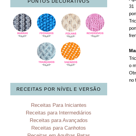
PONTOS DECORATIVOS
31 
pon
Tri
pon
fre
Ma
Tri
o m
Obs
no 
RECEITAS POR NÍVEL E VERSÃO
Receitas Para Iniciantes
Receitas para Intermediários
Receitas para Avançados
Receitas para Canhotos
Receitas em Agulhas Retas