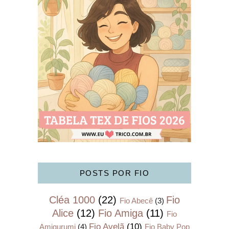
POSTS POR FIO
Cléa 1000
(22)
Fio
Fio Abecê
(3)
Alice
(12)
Fio Amiga
(11)
Fio
Fio Avelã
(10)
Amigurumi
(4)
Fio Baby Pop