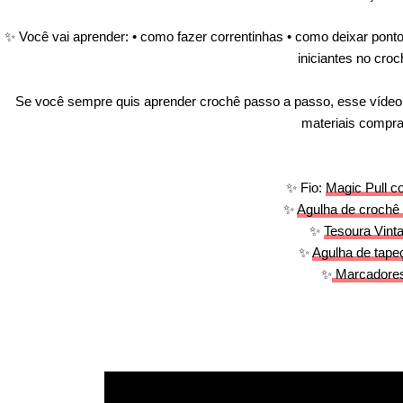
✨ Você vai aprender: • como fazer correntinhas • como deixar ponto
iniciantes no cro
Se você sempre quis aprender crochê passo a passo, esse vídeo é
materiais compra
✨ Fio:
Magic Pull c
✨
Agulha de croch
✨
Tesoura Vint
✨
Agulha de tape
✨
Marcadore