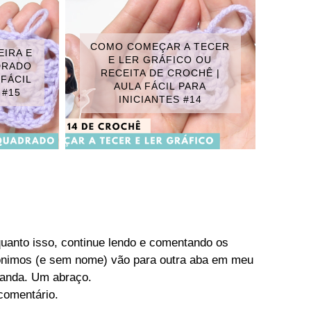
COMO COMEÇAR A TECER
EIRA E
E LER GRÁFICO OU
DRADO
RECEITA DE CROCHÊ |
 FÁCIL
AULA FÁCIL PARA
 #15
INICIANTES #14
quanto isso, continue lendo e comentando os
nônimos (e sem nome) vão para outra aba em meu
anda. Um abraço.
comentário.