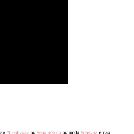
 Use
#blogbyday
ou
#euamotricô
ou ainda
#dayvaz
e não