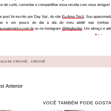
xe de curtir, comentar e compartilhar essa receita com seus amigos!
e post foi escrito por Day Vaz, do site
Eu Amo Tricô
. Sou apaixonada
las e um pouco do dia a dia do meu ateliê nas minhas red
.euamotrico.com.br
ou no Instagram
@blogbyday
. Um abraço e at
❤
❤
❤
AULA DE CROCHÊ
,
CROCHÊ
st Anterior
VOCÊ TAMBÉM PODE GOSTA