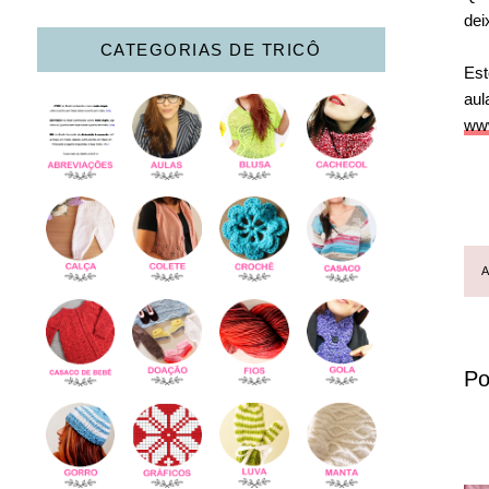
dei
CATEGORIAS DE TRICÔ
Est
au
www
Po