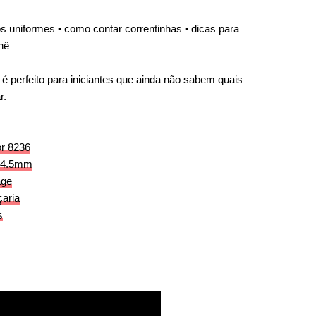
s uniformes • como contar correntinhas • dicas para
chê
 perfeito para iniciantes que ainda não sabem quais
r.
or 8236
ê 4.5mm
age
çaria
s