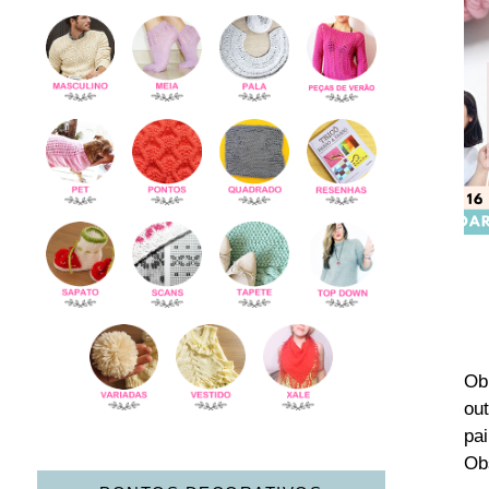
Ob
ou
pa
Ob