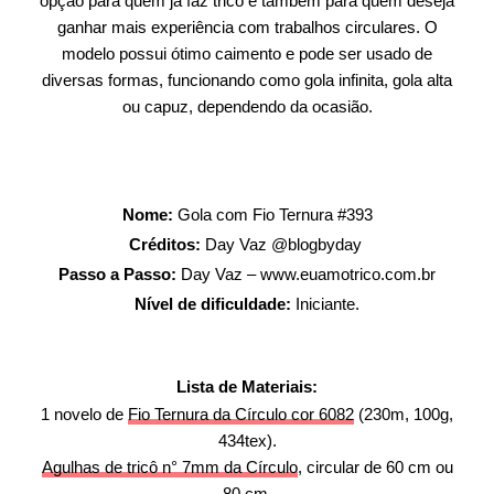
opção para quem já faz tricô e também para quem deseja
ganhar mais experiência com trabalhos circulares. O
modelo possui ótimo caimento e pode ser usado de
diversas formas, funcionando como gola infinita, gola alta
ou capuz, dependendo da ocasião.
Nome:
Gola com Fio Ternura #393
Créditos:
Day Vaz @blogbyday
Passo a Passo:
Day Vaz – www.euamotrico.com.br
Nível de dificuldade:
Iniciante.
Lista de Materiais:
1 novelo de
Fio Ternura da Círculo cor 6082
(230m, 100g,
434tex).
Agulhas de tricô n° 7mm da Círculo
, circular de 60 cm ou
80 cm.