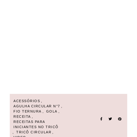
tamanho de agulha circular, tricô com agulhas circulares,
como usar agulha circular, agulha circular para tricô,
aprender tricô circular, tricô para iniciantes, qual agulha
circular comprar primeiro, melhores marcas de agulhas
circulares para tricô, agulhas circulares bambu ou metal
diferenças, como escolher agulhas circulares, agulhas
circulares para tricô passo a passo, agulhas circulares
recomendadas pela Day Vaz, agulhas circulares eu amo
tricô, tricô circular passo a passo para iniciantes, tricotar
com agulhas circulares magic loop, agulhas circulares
para blusa de tricô
ACESSÓRIOS
,
AGULHA CIRCULAR N°7
,
FIO TERNURA
,
GOLA
,
RECEITA
,
RECEITAS PARA
INICIANTES NO TRICÔ
,
TRICÔ CIRCULAR
,