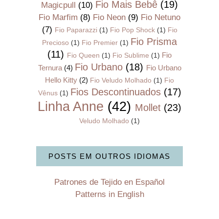
Fio Mais Bebê
(19)
Magicpull
(10)
Fio Marfim
(8)
Fio Neon
(9)
Fio Netuno
(7)
Fio Paparazzi
(1)
Fio Pop Shock
(1)
Fio
Fio Prisma
Precioso
(1)
Fio Premier
(1)
(11)
Fio
Fio Queen
(1)
Fio Sublime
(1)
Fio Urbano
(18)
Ternura
(4)
Fio Urbano
Hello Kitty
(2)
Fio Veludo Molhado
(1)
Fio
Fios Descontinuados
(17)
Vênus
(1)
Linha Anne
(42)
Mollet
(23)
Veludo Molhado
(1)
POSTS EM OUTROS IDIOMAS
Patrones de Tejido en Español
Patterns in English