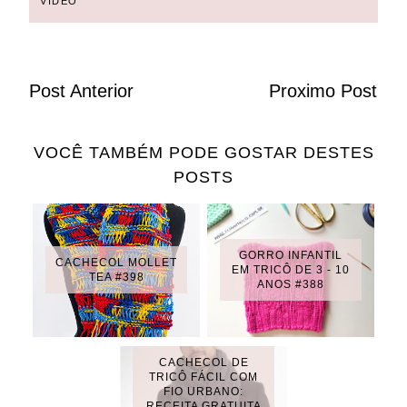
VIDEO
Post Anterior
Proximo Post
VOCÊ TAMBÉM PODE GOSTAR DESTES
POSTS
GORRO INFANTIL
CACHECOL MOLLET
EM TRICÔ DE 3 - 10
TEA #398
ANOS #388
CACHECOL DE
TRICÔ FÁCIL COM
FIO URBANO:
RECEITA GRATUITA