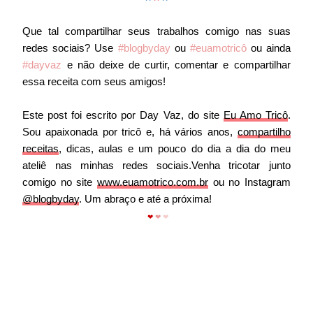
Que tal compartilhar seus trabalhos comigo nas suas
redes sociais? Use
#blogbyday
ou
#euamotricô
ou ainda
#dayvaz
e não deixe de curtir, comentar e compartilhar
essa receita com seus amigos!
Este post foi escrito por Day Vaz, do site
Eu Amo Tricô
.
Sou apaixonada por tricô e, há vários anos,
compartilho
receitas
, dicas, aulas e um pouco do dia a dia do meu
ateliê nas minhas redes sociais.Venha tricotar junto
comigo no site
www.euamotrico.com.br
ou no Instagram
@blogbyday
. Um abraço e até a próxima!
❤
❤
❤
agulhas circulares, agulha circular para iniciantes, quais
agulhas circulares comprar, melhores agulhas circulares,