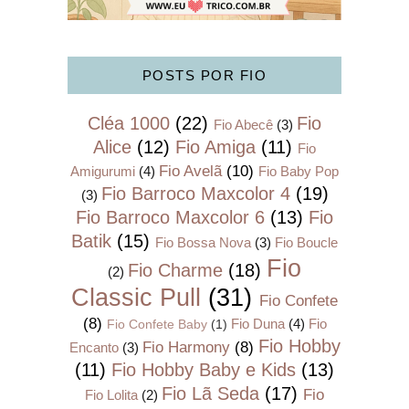
POSTS POR FIO
Cléa 1000
(22)
Fio
Fio Abecê
(3)
Alice
(12)
Fio Amiga
(11)
Fio
Fio Avelã
(10)
Amigurumi
(4)
Fio Baby Pop
Fio Barroco Maxcolor 4
(19)
(3)
Fio Barroco Maxcolor 6
(13)
Fio
Batik
(15)
Fio Bossa Nova
(3)
Fio Boucle
Fio
Fio Charme
(18)
(2)
Classic Pull
(31)
Fio Confete
(8)
Fio Duna
(4)
Fio
Fio Confete Baby
(1)
Fio Hobby
Fio Harmony
(8)
Encanto
(3)
(11)
Fio Hobby Baby e Kids
(13)
Fio Lã Seda
(17)
Fio
Fio Lolita
(2)