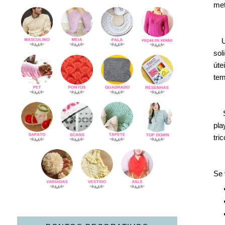
met
sol
úte
tem
pla
tri
Se 