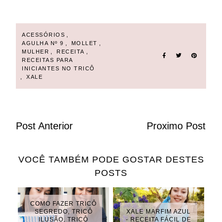
ACESSÓRIOS
,
AGULHA Nº 9
,
MOLLET
,
MULHER
,
RECEITA
,
RECEITAS PARA
INICIANTES NO TRICÔ
,
XALE
Post Anterior
Proximo Post
VOCÊ TAMBÉM PODE GOSTAR DESTES
POSTS
COMO FAZER TRICÔ
SEGREDO, TRICÔ
XALE MARFIM AZUL
ILUSÃO, TRICÔ
- RECEITA FÁCIL DE