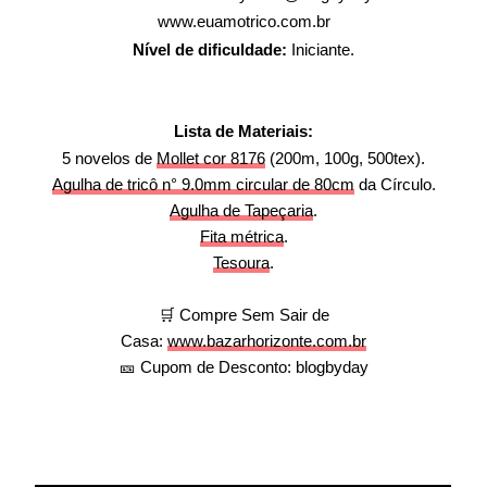
www.euamotrico.com.br
Nível de dificuldade:
Iniciante.
Lista de Materiais:
5 novelos de
Mollet cor 8176
(200m, 100g, 500tex).
Agulha de tricô n° 9.0mm circular de 80cm
da Círculo.
Agulha de Tapeçaria
.
Fita métrica
.
Tesoura
.
🛒 Compre Sem Sair de
Casa:
www.bazarhorizonte.com.br
🎫 Cupom de Desconto: blogbyday