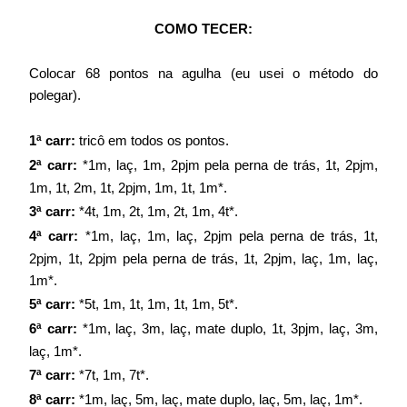
COMO TECER:
Colocar 68 pontos na agulha (eu usei o método do
polegar).
1ª carr:
tricô em todos os pontos.
2ª carr:
*1m, laç, 1m, 2pjm pela perna de trás, 1t, 2pjm,
1m, 1t, 2m, 1t, 2pjm, 1m, 1t, 1m*.
3ª carr:
*4t, 1m, 2t, 1m, 2t, 1m, 4t*.
4ª carr:
*1m, laç, 1m, laç, 2pjm pela perna de trás, 1t,
2pjm, 1t, 2pjm pela perna de trás, 1t, 2pjm, laç, 1m, laç,
1m*.
5ª carr:
*5t, 1m, 1t, 1m, 1t, 1m, 5t*.
6ª carr:
*1m, laç, 3m, laç, mate duplo, 1t, 3pjm, laç, 3m,
laç, 1m*.
7ª carr:
*7t, 1m, 7t*.
8ª carr:
*1m, laç, 5m, laç, mate duplo, laç, 5m, laç, 1m*.