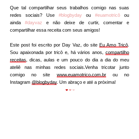
Que tal compartilhar seus trabalhos comigo nas suas
redes sociais? Use
#blogbyday
ou
#euamotricô
ou
ainda
#dayvaz
e não deixe de curtir, comentar e
compartilhar essa receita com seus amigos!
Este post foi escrito por Day Vaz, do site
Eu Amo Tricô
.
Sou apaixonada por tricô e, há vários anos,
compartilho
receitas
, dicas, aulas e um pouco do dia a dia do meu
ateliê nas minhas redes sociais.Venha tricotar junto
comigo no site
www.euamotrico.com.br
ou no
Instagram
@blogbyday
. Um abraço e até a próxima!
❤
❤
❤
agulha circular, tricô em agulha circular, xale de tricô, xale
largo de tricô, agulha de tricô 9mm, fio mollet, receita de
tricô fácil, tricô para iniciante, tricô fácil, agulha 9.0mm de
tricô, daisma vaz, dayvaz, blogbyday, eu amo tricô