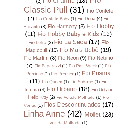
Fio Charme
(18)
(2)
Classic Pull
(31)
Fio Confete
(7)
Fio Duna
(4)
Fio
Fio Confete Baby
(1)
Fio Hobby
Fio Harmony
(8)
Encanto
(3)
(11)
Fio Hobby Baby e Kids
(13)
Fio Lã Seda
(17)
Fio
Fio Lolita
(2)
Fio Mais Bebê
(19)
Magicpull
(10)
Fio Marfim
(8)
Fio Neon
(9)
Fio Netuno
(7)
Fio Paparazzi
(1)
Fio Pop Shock
(1)
Fio
Fio Prisma
Precioso
(1)
Fio Premier
(1)
(11)
Fio
Fio Queen
(1)
Fio Sublime
(1)
Fio Urbano
(18)
Ternura
(4)
Fio Urbano
Hello Kitty
(2)
Fio Veludo Molhado
(1)
Fio
Fios Descontinuados
(17)
Vênus
(1)
Linha Anne
(42)
Mollet
(23)
Veludo Molhado
(1)